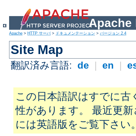
Apach
Apache
>
HTTP サーバ
>
ドキュメンテーション
>
バージョン 2.4
Site Map
翻訳済み言語:
de
|
en
|
e
この日本語訳はすでに古
性があります。 最近更
には英語版をご覧下さい