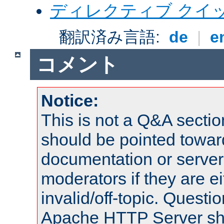
ディレクティブ クイ
翻訳済み言語:
de
|
e
コメント
Notice:
This is not a Q&A sect
should be pointed towar
documentation or serve
moderators if they are 
invalid/off-topic. Quest
Apache HTTP Server shou