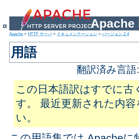
Apach
Apache
>
HTTP サーバ
>
ドキュメンテーション
>
バージョン 2.4
用語
翻訳済み言語
この日本語訳はすでに古
す。 最近更新された内
い。
この用語集では Apach