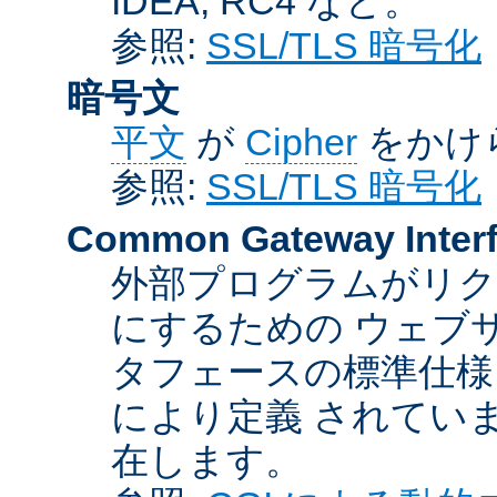
IDEA, RC4 など。
参照:
SSL/TLS 暗号化
暗号文
平文
が
Cipher
をかけ
参照:
SSL/TLS 暗号化
Common Gateway Inter
外部プログラムがリ
にするための ウェブ
タフェースの標準仕様
により定義 されてい
在します。