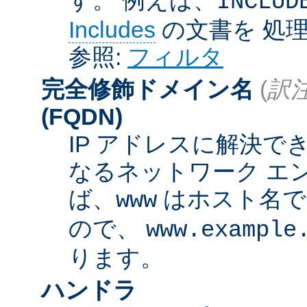
INCLUD
Includes
の文書を 処
参照:
フィルタ
完全修飾ドメイン名
(
訳注
(FQDN)
IP アドレスに解決
なるネットワーク エ
ば、
はホスト名
www
ので、
www.example
ります。
ハンドラ