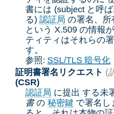
書には (subject と呼
る)
認証局
の署名、所
という X.509 の
ティティはそれらの署
す。
参照:
SSL/TLS 暗号化
証明書署名リクエスト
(
(CSR)
認証局
に提出 する未
書
の
秘密鍵
で署名しま
ると、それは本物の証