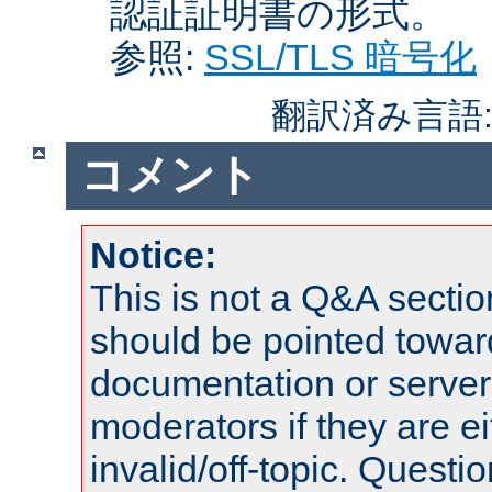
認証証明書の形式。
参照:
SSL/TLS 暗号化
翻訳済み言語
コメント
Notice:
This is not a Q&A sect
should be pointed towar
documentation or serve
moderators if they are 
invalid/off-topic. Quest