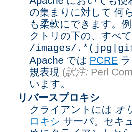
Apache において
の集まりに対して 何
も柔軟にできます。例えば
クトリの下の、すべての .g
/images/.*(jpg|gi
Apache では
PCRE
ラ
規表現
(
訳注:
Perl Comp
います。
リバースプロキシ
クライアントには
オ
ロキシ
サーバ。セキュ