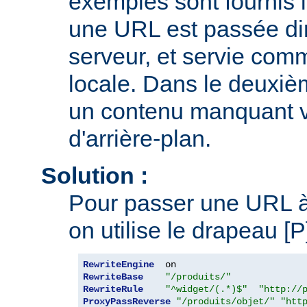
exemples sont fournis i
une URL est passée di
serveur, et servie comm
locale. Dans le deuxi
un contenu manquant v
d'arrière-plan.
Solution :
Pour passer une URL à 
on utilise le drapeau [
RewriteEngine
RewriteBase
"/produits/"
RewriteRule
"^widget/(.*)$"
"http://
ProxyPassReverse
"/produits/objet/"
"htt