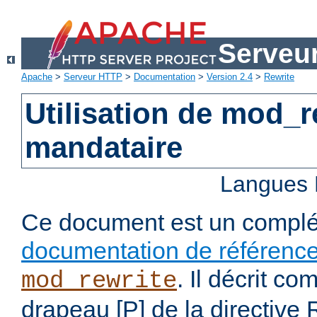
Serveu
Apache
>
Serveur HTTP
>
Documentation
>
Version 2.4
>
Rewrite
Utilisation de mod_
mandataire
Langues 
Ce document est un complé
documentation de référenc
. Il décrit co
mod_rewrite
drapeau [P] de la directive