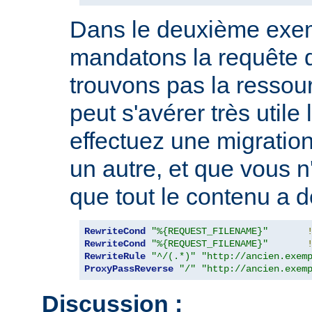
Dans le deuxième exe
mandatons la requête 
trouvons pas la ressou
peut s'avérer très utile
effectuez une migration
un autre, et que vous n
que tout le contenu a d
RewriteCond
"%{REQUEST_FILENAME}"
RewriteCond
"%{REQUEST_FILENAME}"
RewriteRule
"^/(.*)"
"http://ancien.exem
ProxyPassReverse
"/"
"http://ancien.exem
Discussion :