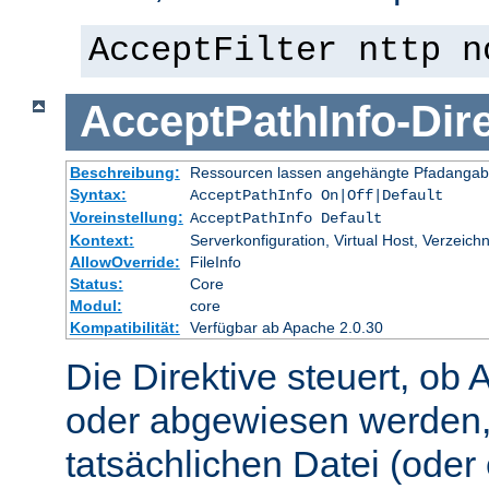
AcceptFilter nttp n
AcceptPathInfo
-
Dir
Beschreibung:
Ressourcen lassen angehängte Pfadangab
Syntax:
AcceptPathInfo On|Off|Default
Voreinstellung:
AcceptPathInfo Default
Kontext:
Serverkonfiguration, Virtual Host, Verzeichn
AllowOverride:
FileInfo
Status:
Core
Modul:
core
Kompatibilität:
Verfügbar ab Apache 2.0.30
Die Direktive steuert, ob 
oder abgewiesen werden,
tatsächlichen Datei (oder 