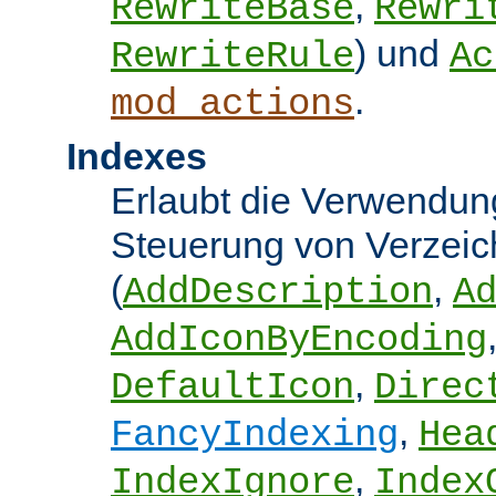
,
RewriteBase
Rewri
) und
RewriteRule
Ac
.
mod_actions
Indexes
Erlaubt die Verwendung
Steuerung von Verzeic
(
,
AddDescription
A
AddIconByEncoding
,
DefaultIcon
Direc
,
FancyIndexing
Hea
,
IndexIgnore
Index