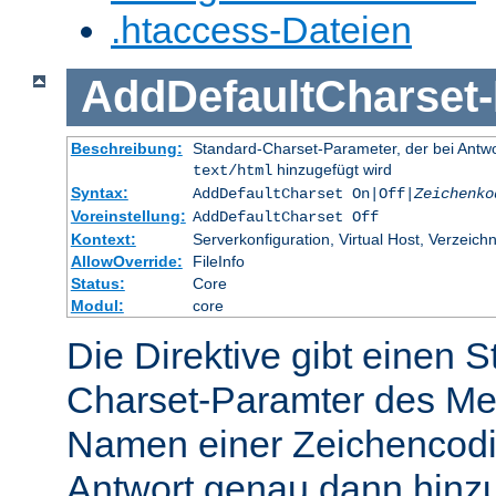
.htaccess-Dateien
AddDefaultCharset
-
Beschreibung:
Standard-Charset-Parameter, der bei Ant
hinzugefügt wird
text/html
Syntax:
AddDefaultCharset On|Off|
Zeichenko
Voreinstellung:
AddDefaultCharset Off
Kontext:
Serverkonfiguration, Virtual Host, Verzeichn
AllowOverride:
FileInfo
Status:
Core
Modul:
core
Die Direktive gibt einen 
Charset-Paramter des Me
Namen einer Zeichencodie
Antwort genau dann hinzu