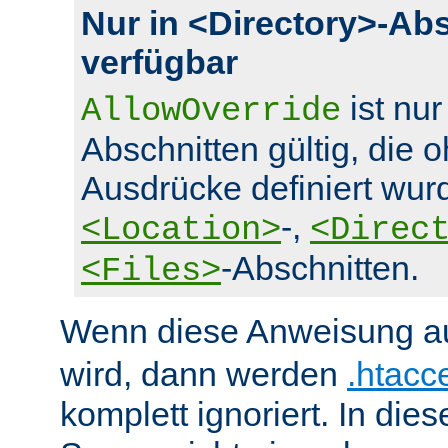
Nur in <Directory>-Ab
verfügbar
ist nur
AllowOverride
Abschnitten gültig, die 
Ausdrücke definiert wurd
-,
<Location>
<Direc
-Abschnitten.
<Files>
Wenn diese Anweisung a
wird, dann werden
.htacc
komplett ignoriert. In die