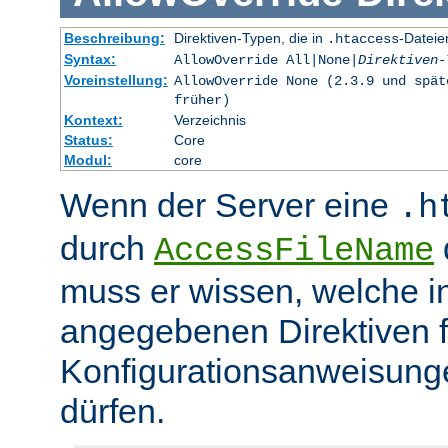
Beschreibung:
Direktiven-Typen, die in
-Dateie
.htaccess
Syntax:
AllowOverride All|None|
Direktiven-
Voreinstellung:
AllowOverride None (2.3.9 und spät
früher)
Kontext:
Verzeichnis
Status:
Core
Modul:
core
Wenn der Server eine
.h
durch
d
AccessFileName
muss er wissen, welche in
angegebenen Direktiven 
Konfigurationsanweisung
dürfen.