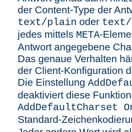
der Content-Type der Ant
oder
text/plain
text/
jedes mittels
-Elemen
META
Antwort angegebene Char
Das genaue Verhalten hän
der Client-Konfiguration 
Die Einstellung
AddDefa
deaktiviert diese Funktiona
AddDefaultCharset O
Standard-Zeichenkodier