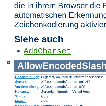
die in ihrem Browser die 
automatischen Erkennung
Zeichenkodierung aktivier
Siehe auch
AddCharset
AllowEncodedSlas
Beschreibung:
Legt fest, ob kodierte Pfadtrennzeichen i
Syntax:
AllowEncodedSlashes On|Off
Voreinstellung:
AllowEncodedSlashes Off
Kontext:
Serverkonfiguration, Virtual Host
Status:
Core
Modul:
core
Kompatibilität:
Verfügbar ab Apache 2.0.46