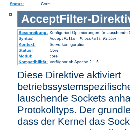
Status:
Core
AcceptFilter
-
Direkti
Beschreibung:
Konfiguriert Optimierungen für lauschende 
Syntax:
AcceptFilter
Protokoll
Filter
Kontext:
Serverkonfiguration
Status:
Core
Modul:
core
Kompatibilität:
Verfügbar ab Apache 2.1.5
Diese Direktive aktiviert
betriebssystemspezifisch
lauschende Sockets anh
Protokolltyps. Der grundl
dass der Kernel das Sock