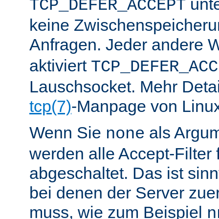
unte
TCP_DEFER_ACCEPT
keine Zwischenspeicher
Anfragen. Jeder andere W
aktiviert
TCP_DEFER_ACC
Lauschsocket. Mehr Detail
tcp(7)
-Manpage von Linux
Wenn Sie
als Argu
none
werden alle Accept-Filter 
abgeschaltet. Das ist sinnv
bei denen der Server zue
muss, wie zum Beispiel
n