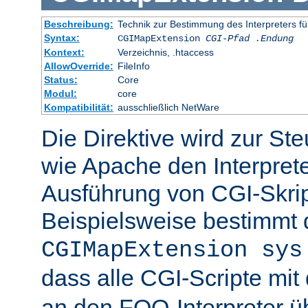
Beschreibung:
Technik zur Bestimmung des Interpreters fü
Syntax:
CGIMapExtension
CGI-Pfad
.Endung
Kontext:
Verzeichnis, .htaccess
AllowOverride:
FileInfo
Status:
Core
Modul:
core
Kompatibilität:
ausschließlich NetWare
Die Direktive wird zur St
wie Apache den Interpreter
Ausführung von CGI-Skrip
Beispielsweise bestimmt
CGIMapExtension sys
dass alle CGI-Scripte mi
an den FOO-Interpreter 