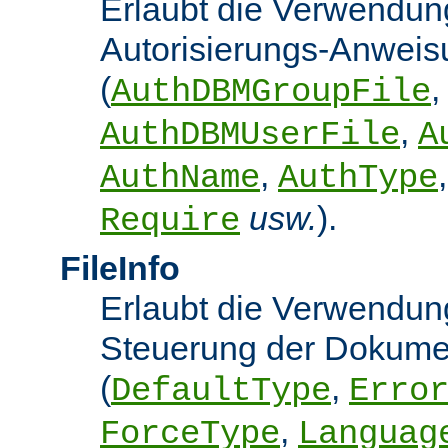
Erlaubt die Verwendun
Autorisierungs-Anwei
(
,
AuthDBMGroupFile
,
AuthDBMUserFile
A
,
AuthName
AuthType
usw.
).
Require
FileInfo
Erlaubt die Verwendung
Steuerung der Dokume
(
,
DefaultType
Erro
,
ForceType
Languag