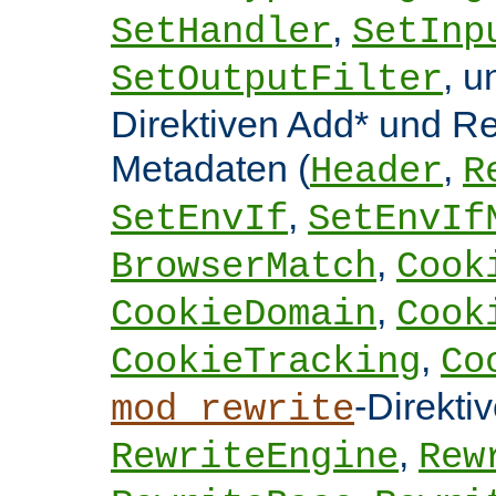
,
SetHandler
SetInp
, 
SetOutputFilter
Direktiven Add* und 
Metadaten (
,
Header
R
,
SetEnvIf
SetEnvIf
,
BrowserMatch
Cook
,
CookieDomain
Cook
,
CookieTracking
Co
-Direkti
mod_rewrite
,
RewriteEngine
Rew