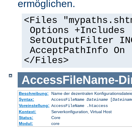
ermöglichen.
<Files "mypaths.sht
Options +Includes
SetOutputFilter IN
AcceptPathInfo On
</Files>
AccessFileName
-
Di
Beschreibung:
Name der dezentralen Konfigurationsdatei
Syntax:
AccessFileName
Dateiname
[
Dateinam
Voreinstellung:
AccessFileName .htaccess
Kontext:
Serverkonfiguration, Virtual Host
Status:
Core
Modul:
core