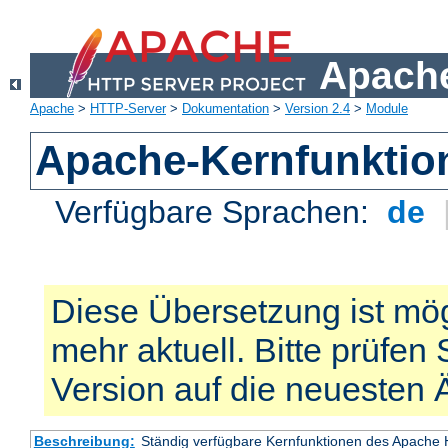
Apache
Apache
>
HTTP-Server
>
Dokumentation
>
Version 2.4
>
Module
Apache-Kernfunktio
Verfügbare Sprachen:
de
Diese Übersetzung ist mög
mehr aktuell. Bitte prüfen 
Version auf die neuesten
Beschreibung:
Ständig verfügbare Kernfunktionen des Apache