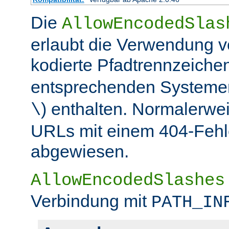
Die
AllowEncodedSlas
erlaubt die Verwendung 
kodierte Pfadtrennzeichen
entsprechenden Systemen
) enthalten. Normalerwe
\
URLs mit einem 404-Fehle
abgewiesen.
AllowEncodedSlashes
Verbindung mit
PATH_IN