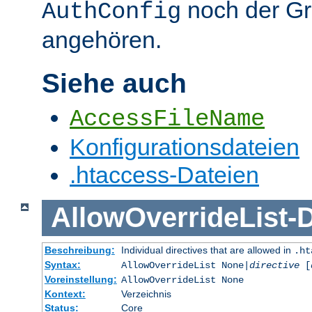
noch der G
AuthConfig
angehören.
Siehe auch
AccessFileName
Konfigurationsdateien
.htaccess-Dateien
AllowOverrideList
-
D
Beschreibung:
Individual directives that are allowed in
.ht
Syntax:
AllowOverrideList None|
directive
[
Voreinstellung:
AllowOverrideList None
Kontext:
Verzeichnis
Status:
Core