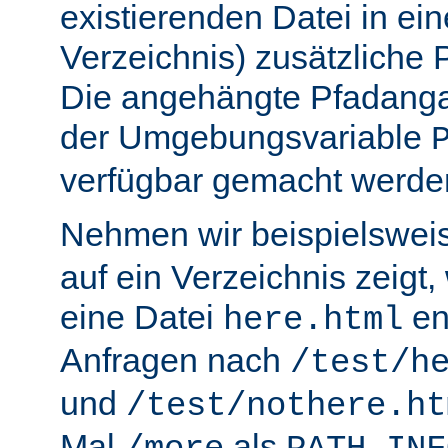
existierenden Datei in ei
Verzeichnis) zusätzliche
Die angehängte Pfadanga
der Umgebungsvariable
verfügbar gemacht werde
Nehmen wir beispielswei
auf ein Verzeichnis zeigt,
eine Datei
en
here.html
Anfragen nach
/test/h
und
/test/nothere.ht
Mal
als